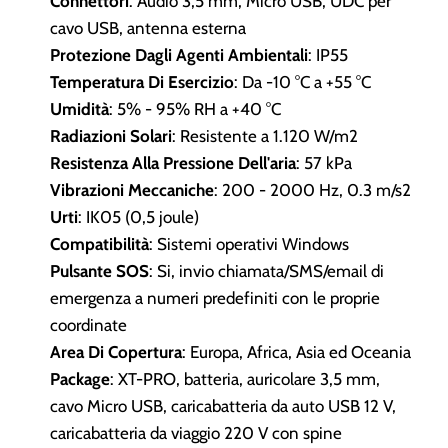
Connettori
: Audio 3,5 mm, Micro USB, UDC per
cavo USB, antenna esterna
Protezione Dagli Agenti Ambientali
: IP55
Temperatura Di Esercizio
: Da -10 °C a +55 °C
Umidità
: 5% - 95% RH a +40 °C
Radiazioni Solari
: Resistente a 1.120 W/m2
Resistenza Alla Pressione Dell'aria
: 57 kPa
Vibrazioni Meccaniche
: 200 - 2000 Hz, 0.3 m/s2
Urti
: IK05 (0,5 joule)
Compatibilità
: Sistemi operativi Windows
Pulsante SOS
: Si, invio chiamata/SMS/email di
emergenza a numeri predefiniti con le proprie
coordinate
Area Di Copertura
: Europa, Africa, Asia ed Oceania
Package
: XT-PRO, batteria, auricolare 3,5 mm,
cavo Micro USB, caricabatteria da auto USB 12 V,
caricabatteria da viaggio 220 V con spine